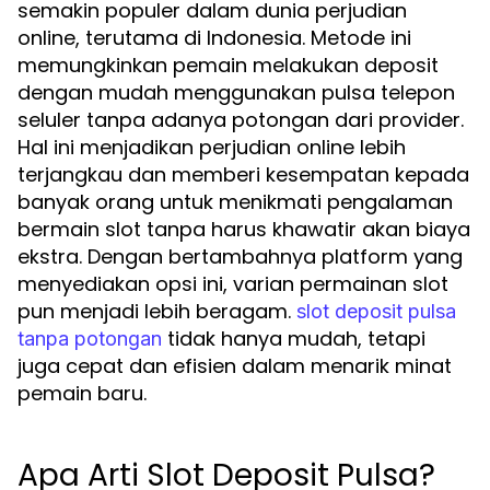
semakin populer dalam dunia perjudian
online, terutama di Indonesia. Metode ini
memungkinkan pemain melakukan deposit
dengan mudah menggunakan pulsa telepon
seluler tanpa adanya potongan dari provider.
Hal ini menjadikan perjudian online lebih
terjangkau dan memberi kesempatan kepada
banyak orang untuk menikmati pengalaman
bermain slot tanpa harus khawatir akan biaya
ekstra. Dengan bertambahnya platform yang
menyediakan opsi ini, varian permainan slot
pun menjadi lebih beragam.
slot deposit pulsa
tidak hanya mudah, tetapi
tanpa potongan
juga cepat dan efisien dalam menarik minat
pemain baru.
Apa Arti Slot Deposit Pulsa?