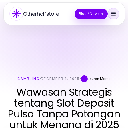
Otherhalfstore
Blog / News
GAMBLING
DECEMBER 1, 2025
Lauren Morris
L
Wawasan Strategis
tentang Slot Deposit
Pulsa Tanpa Potongan
untuk Menang di 2025