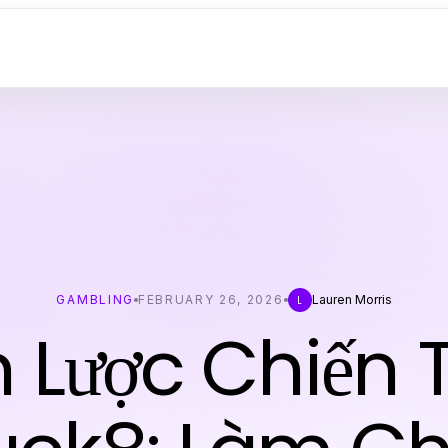
GAMBLING
FEBRUARY 26, 2026
Lauren Morris
L
n Lược Chiến 