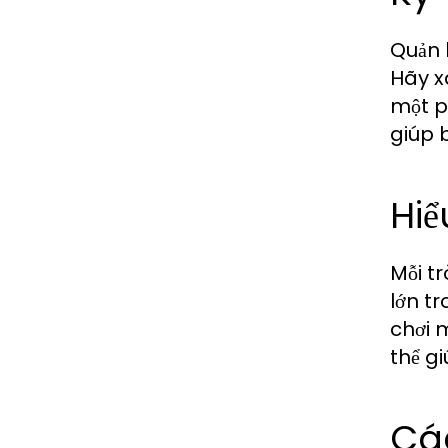
Quản 
Hãy x
một p
giúp 
Hiể
Mỗi tr
lớn t
chơi 
thể g
Cá