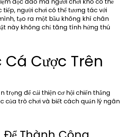
ghiệm độc đáo mà người chơi khó có thể
iếp, người chơi có thể tương tác với
mình, tạo ra một bầu không khí chân
uật này không chỉ tăng tính hứng thú
c Cá Cược Trên
an trọng để cải thiện cơ hội chiến thắng
ắc của trò chơi và biết cách quản lý ngân
h Để Thành Công