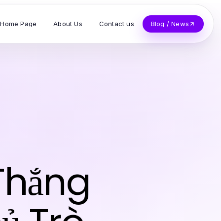
Home Page
About Us
Contact us
Blog / News
Thắng