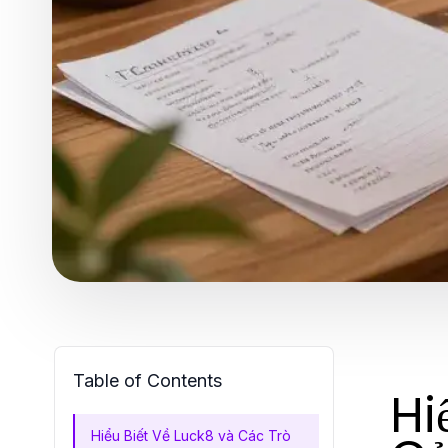
Table of Contents
Hi
Hiểu Biết Về Luck8 và Các Trò