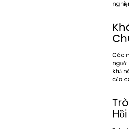
nghiệ
Kh
Ch
Các m
người
khả n
của c
Trò
Hồi