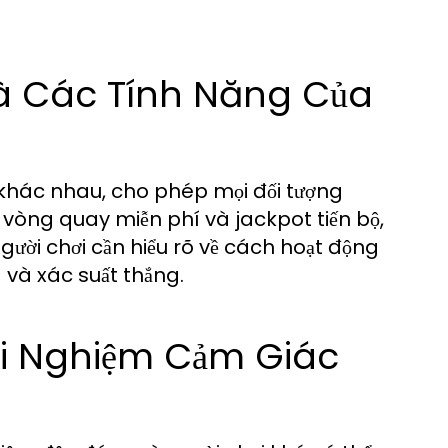
 Các Tính Năng Của
khác nhau, cho phép mọi đối tượng
 vòng quay miễn phí và jackpot tiến bộ,
gười chơi cần hiểu rõ về cách hoạt động
và xác suất thắng.
rải Nghiệm Cảm Giác