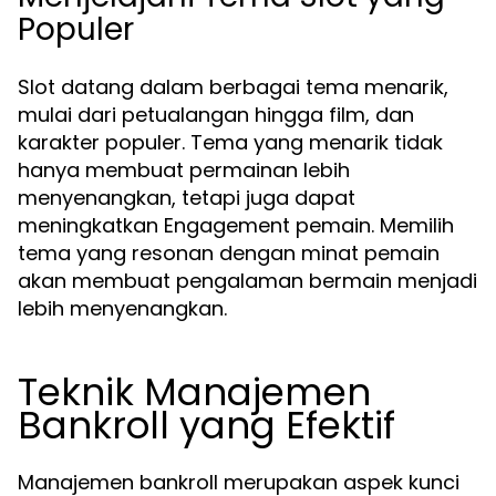
Populer
Slot datang dalam berbagai tema menarik,
mulai dari petualangan hingga film, dan
karakter populer. Tema yang menarik tidak
hanya membuat permainan lebih
menyenangkan, tetapi juga dapat
meningkatkan Engagement pemain. Memilih
tema yang resonan dengan minat pemain
akan membuat pengalaman bermain menjadi
lebih menyenangkan.
Teknik Manajemen
Bankroll yang Efektif
Manajemen bankroll merupakan aspek kunci