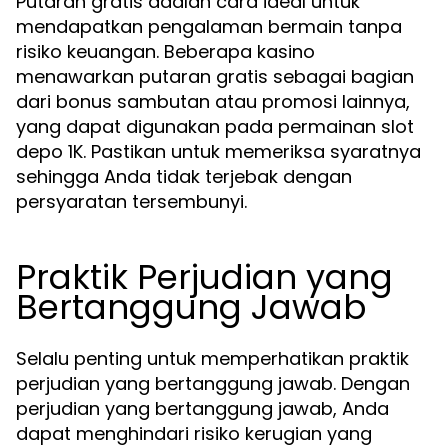
Putaran gratis adalah cara ideal untuk
mendapatkan pengalaman bermain tanpa
risiko keuangan. Beberapa kasino
menawarkan putaran gratis sebagai bagian
dari bonus sambutan atau promosi lainnya,
yang dapat digunakan pada permainan slot
depo 1K. Pastikan untuk memeriksa syaratnya
sehingga Anda tidak terjebak dengan
persyaratan tersembunyi.
Praktik Perjudian yang
Bertanggung Jawab
Selalu penting untuk memperhatikan praktik
perjudian yang bertanggung jawab. Dengan
perjudian yang bertanggung jawab, Anda
dapat menghindari risiko kerugian yang