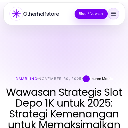
Otherhalfstore
Blog / News
GAMBLING
NOVEMBER 30, 2025
Lauren Morris
L
Wawasan Strategis Slot
Depo 1K untuk 2025:
Strategi Kemenangan
untuk Memaksimalkan