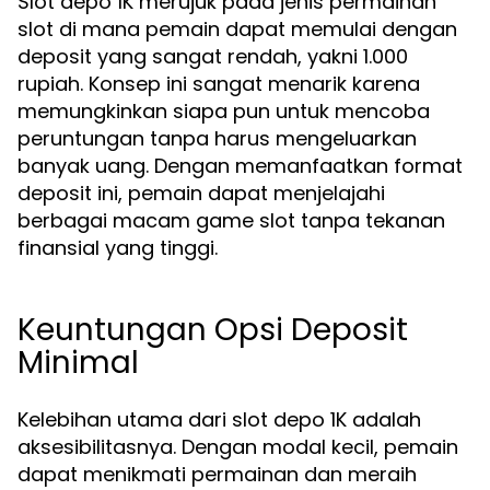
Slot depo 1K merujuk pada jenis permainan
slot di mana pemain dapat memulai dengan
deposit yang sangat rendah, yakni 1.000
rupiah. Konsep ini sangat menarik karena
memungkinkan siapa pun untuk mencoba
peruntungan tanpa harus mengeluarkan
banyak uang. Dengan memanfaatkan format
deposit ini, pemain dapat menjelajahi
berbagai macam game slot tanpa tekanan
finansial yang tinggi.
Keuntungan Opsi Deposit
Minimal
Kelebihan utama dari slot depo 1K adalah
aksesibilitasnya. Dengan modal kecil, pemain
dapat menikmati permainan dan meraih