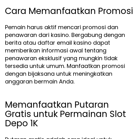
Cara Memanfaatkan Promosi
Pemain harus aktif mencari promosi dan
penawaran dari kasino. Bergabung dengan
berita atau daftar email kasino dapat
memberikan informasi awal tentang
penawaran eksklusif yang mungkin tidak
tersedia untuk umum. Manfaatkan promosi
dengan bijaksana untuk meningkatkan
anggaran bermain Anda.
Memanfaatkan Putaran
Gratis untuk Permainan Slot
Depo 1K