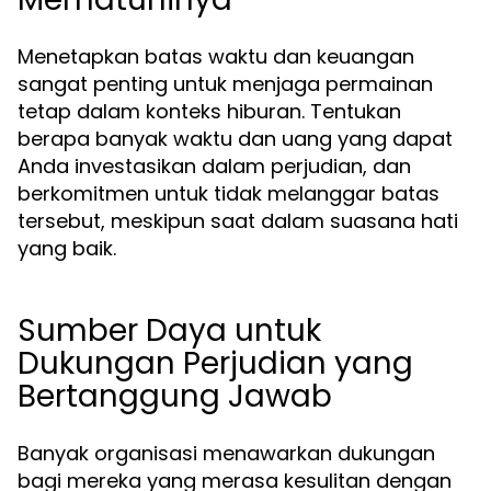
Menetapkan batas waktu dan keuangan
sangat penting untuk menjaga permainan
tetap dalam konteks hiburan. Tentukan
berapa banyak waktu dan uang yang dapat
Anda investasikan dalam perjudian, dan
berkomitmen untuk tidak melanggar batas
tersebut, meskipun saat dalam suasana hati
yang baik.
Sumber Daya untuk
Dukungan Perjudian yang
Bertanggung Jawab
Banyak organisasi menawarkan dukungan
bagi mereka yang merasa kesulitan dengan