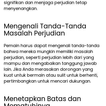
signifikan dan menjaga perjudian tetap
menyenangkan.
Mengenali Tanda-Tanda
Masalah Perjudian
Pemain harus dapat mengenali tanda-tanda
bahwa mereka mungkin memiliki masalah
perjudian, seperti perjudian lebih dari yang
mampu dan mengabaikan tanggung jawab
lain. Jika Anda merasakan dorongan yang
kuat untuk bermain atau sulit untuk berhenti,
pertimbangkan untuk mencari dukungan.
Menetapkan Batas dan
Mematuhinya