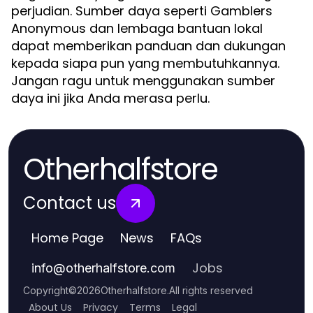
perjudian. Sumber daya seperti Gamblers
Anonymous dan lembaga bantuan lokal
dapat memberikan panduan dan dukungan
kepada siapa pun yang membutuhkannya.
Jangan ragu untuk menggunakan sumber
daya ini jika Anda merasa perlu.
Otherhalfstore
Contact us
Home Page
News
FAQs
Jobs
info
@
otherhalfstore.com
Copyright
©
2026
Otherhalfstore
.
All rights reserved
About Us
Privacy
Terms
Legal