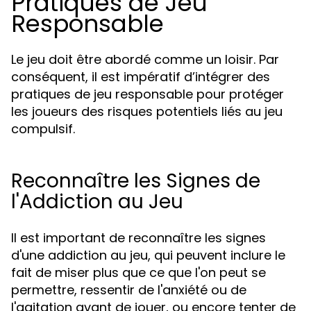
Pratiques de Jeu
Responsable
Le jeu doit être abordé comme un loisir. Par
conséquent, il est impératif d’intégrer des
pratiques de jeu responsable pour protéger
les joueurs des risques potentiels liés au jeu
compulsif.
Reconnaître les Signes de
l'Addiction au Jeu
Il est important de reconnaître les signes
d'une addiction au jeu, qui peuvent inclure le
fait de miser plus que ce que l'on peut se
permettre, ressentir de l'anxiété ou de
l'agitation avant de jouer, ou encore tenter de