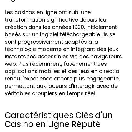
Les casinos en ligne ont subi une
transformation significative depuis leur
création dans les années 1990. Initialement
basés sur un logiciel téléchargeable, ils se
sont progressivement adaptés à la
technologie moderne en intégrant des jeux
instantanés accessibles via des navigateurs
web. Plus récemment, l'avènement des
applications mobiles et des jeux en direct a
rendu l'expérience encore plus engageante,
permettant aux joueurs d'interagir avec de
véritables croupiers en temps réel.
Caractéristiques Clés d'un
Casino en Ligne Réputé