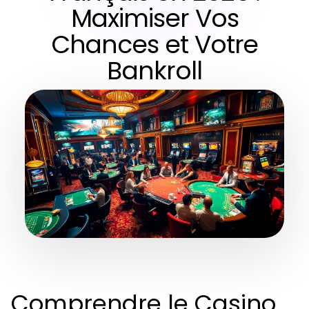
Maximiser Vos
Chances et Votre
Bankroll
Comprendre le Casino