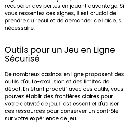
récupérer des pertes en jouant davantage. Si
vous ressentez ces signes, il est crucial de
prendre du recul et de demander de l'aide, si
nécessaire.
Outils pour un Jeu en Ligne
Sécurisé
De nombreux casinos en ligne proposent des
outils d'auto-exclusion et des limites de
dépôt. En étant proactif avec ces outils, vous
pouvez établir des frontières claires pour
votre activité de jeu. Il est essentiel d'utiliser
ces ressources pour conserver un contrôle
sur votre expérience de jeu.