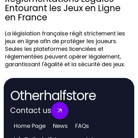
Entourant les Jeux en Ligne
en France
La législation française régit strictement les
jeux en ligne afin de protéger les joueurs.
Seules les plateformes licenciées et
réglementées peuvent opérer légalement,
garantissant l'égalité et la sécurité des jeux.
Otherhalfstore
Contact us
Home Page
News
FAQs