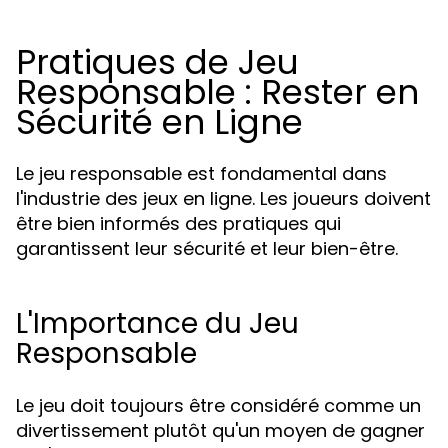
Pratiques de Jeu
Responsable : Rester en
Sécurité en Ligne
Le jeu responsable est fondamental dans
l'industrie des jeux en ligne. Les joueurs doivent
être bien informés des pratiques qui
garantissent leur sécurité et leur bien-être.
L'Importance du Jeu
Responsable
Le jeu doit toujours être considéré comme un
divertissement plutôt qu'un moyen de gagner