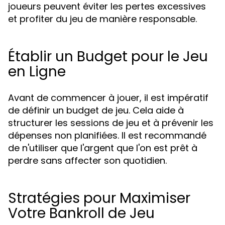
joueurs peuvent éviter les pertes excessives
et profiter du jeu de manière responsable.
Établir un Budget pour le Jeu
en Ligne
Avant de commencer à jouer, il est impératif
de définir un budget de jeu. Cela aide à
structurer les sessions de jeu et à prévenir les
dépenses non planifiées. Il est recommandé
de n'utiliser que l'argent que l'on est prêt à
perdre sans affecter son quotidien.
Stratégies pour Maximiser
Votre Bankroll de Jeu