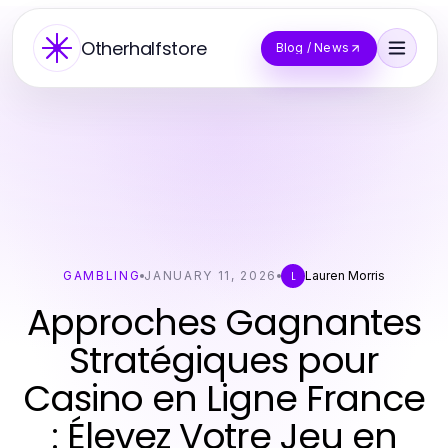
Otherhalfstore
Blog / News
GAMBLING
JANUARY 11, 2026
Lauren Morris
L
Approches Gagnantes
Stratégiques pour
Casino en Ligne France
: Élevez Votre Jeu en