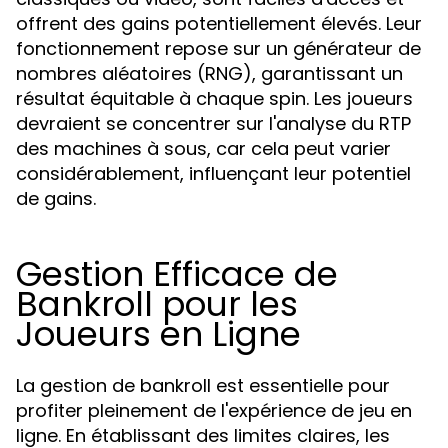
offrent des gains potentiellement élevés. Leur
fonctionnement repose sur un générateur de
nombres aléatoires (RNG), garantissant un
résultat équitable à chaque spin. Les joueurs
devraient se concentrer sur l'analyse du RTP
des machines à sous, car cela peut varier
considérablement, influençant leur potentiel
de gains.
Gestion Efficace de
Bankroll pour les
Joueurs en Ligne
La gestion de bankroll est essentielle pour
profiter pleinement de l'expérience de jeu en
ligne. En établissant des limites claires, les