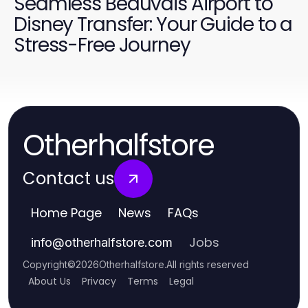
Seamless Beauvais Airport to
Disney Transfer: Your Guide to a
Stress-Free Journey
Otherhalfstore
Contact us
Home Page
News
FAQs
Jobs
info
@
otherhalfstore.com
Copyright
©
2026
Otherhalfstore
.
All rights reserved
About Us
Privacy
Terms
Legal