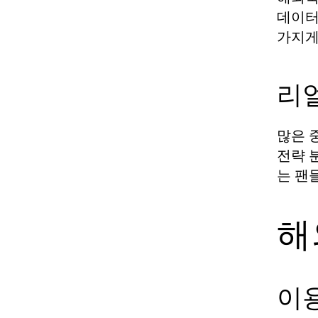
데이터
가지게
리
많은 
전략 
는 팬
해
이