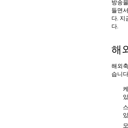
방송을
들면서
다. 
다.
해
해외축
습니다
케
있
스
있
모