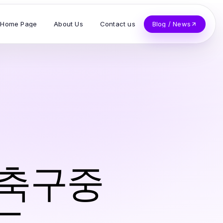
Home Page
About Us
Contact us
Blog / News
외축구중