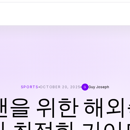
SPORTS
OCTOBER 20, 2025
Guy Joseph
G
팬을 위한 해