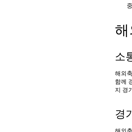
중
해
소
해외축
함께 
지 경
경
해외축